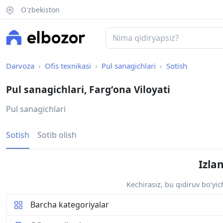
O'zbekiston
Darvoza
Ofis texnikasi
Pul sanagichlari
Sotish
Pul sanagichlari, Fargʻona Viloyati
Pul sanagichlari
Sotish
Sotib olish
Izla
Kechirasiz, bu qidiruv bo‘yi
Barcha kategoriyalar