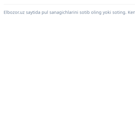
Elbozor.uz saytida pul sanagichlarini sotib oling yoki soting. K