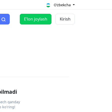
O‘zbekcha
Eʼlon joylash
Kirish
pilmadi
 hech qanday
 ko‘ring!