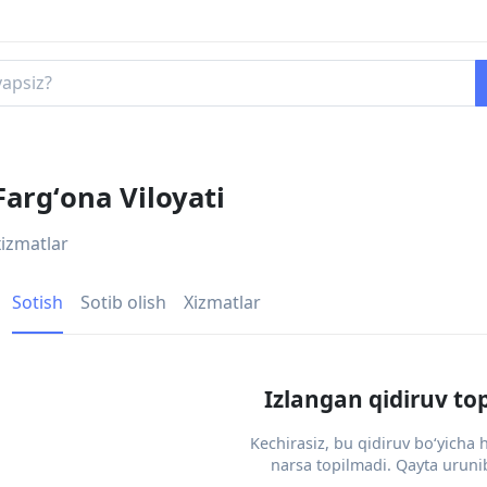
Fargʻona Viloyati
xizmatlar
Sotish
Sotib olish
Xizmatlar
Izlangan qidiruv to
Kechirasiz, bu qidiruv bo‘yicha
narsa topilmadi. Qayta urunib