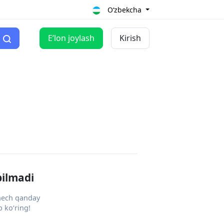
O‘zbekcha
Eʼlon joylash
Kirish
pilmadi
 hech qanday
 ko‘ring!