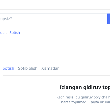
hqa
Sotish
Sotish
Sotib olish
Xizmatlar
Izlangan qidiruv to
Kechirasiz, bu qidiruv bo‘yicha
narsa topilmadi. Qayta urunib