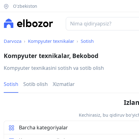
O'zbekiston
Darvoza
Kompyuter texnikalar
Sotish
Kompyuter texnikalar, Bekobod
Kompyuter texnikasini sotish va sotib olish
Sotish
Sotib olish
Xizmatlar
Izla
Kechirasiz, bu qidiruv bo‘yi
Barcha kategoriyalar