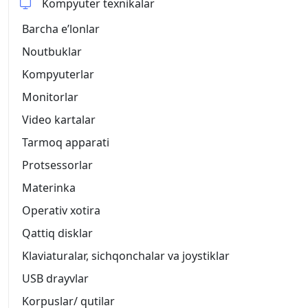
Kompyuter texnikalar
Barcha eʼlonlar
Noutbuklar
Kompyuterlar
Monitorlar
Video kartalar
Tarmoq apparati
Protsessorlar
Materinka
Operativ xotira
Qattiq disklar
Klaviaturalar, sichqonchalar va joystiklar
USB drayvlar
Korpuslar/ qutilar