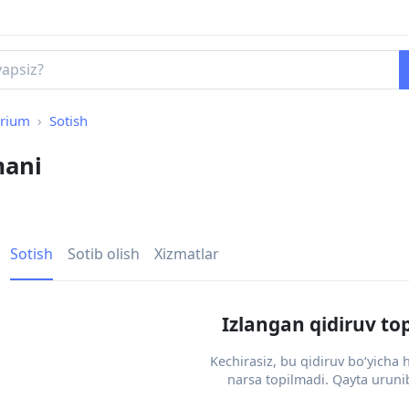
rium
Sotish
mani
Sotish
Sotib olish
Xizmatlar
Izlangan qidiruv to
Kechirasiz, bu qidiruv bo‘yicha
narsa topilmadi. Qayta urunib