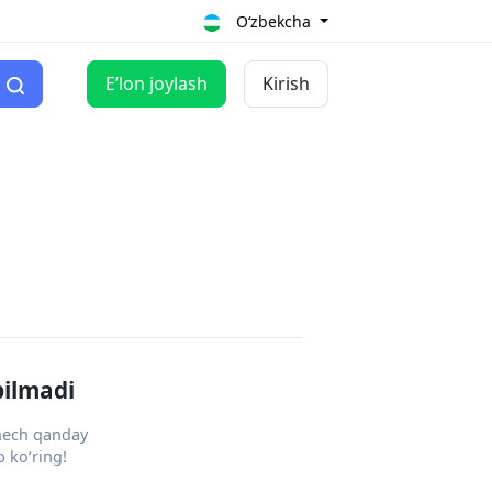
O‘zbekcha
Eʼlon joylash
Kirish
pilmadi
 hech qanday
 ko‘ring!