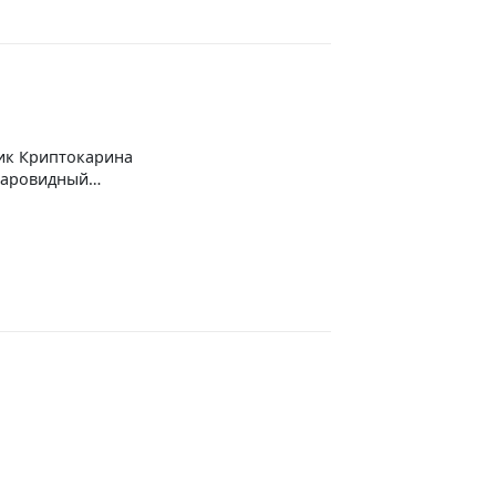
на Креветки Вишня
ик Криптокарина
Шаровидный