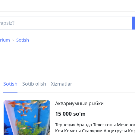
rium
Sotish
Sotish
Sotib olish
Xizmatlar
Аквариумные рыбки
15 000 so'm
Тернеция Аранда Телескопы Меченос
Коя Кометы Скалярии Анцитрусы Ко