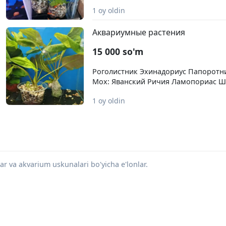
Таракатум Ампулярии Милания Хеле
1 oy oldin
Оранжевые
Аквариумные растения
15 000 so'm
Роголистник Эхинадориус Папоротн
Мох: Яванский Ричия Ламопориас 
Анобиус Геглофира Пистия
1 oy oldin
ar va akvarium uskunalari bo'yicha e'lonlar.