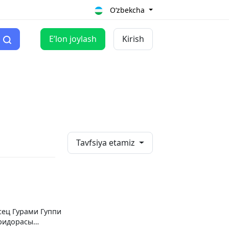
O‘zbekcha
Eʼlon joylash
Kirish
Tavfsiya etamiz
ец Гурами Гуппи
ридорасы