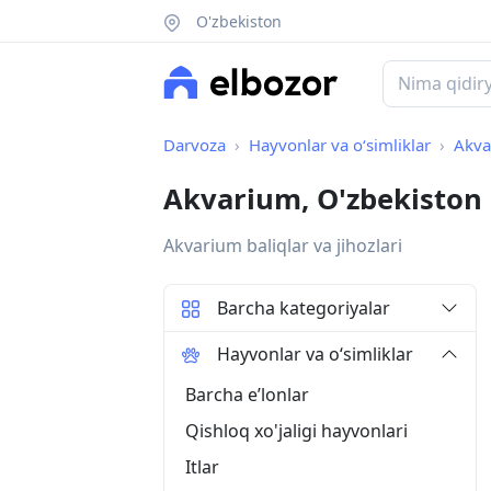
O'zbekiston
Darvoza
Hayvonlar va o‘simliklar
Akva
Akvarium, O'zbekiston
Akvarium baliqlar va jihozlari
Barcha kategoriyalar
Hayvonlar va o‘simliklar
Barcha eʼlonlar
Qishloq xo'jaligi hayvonlari
Itlar