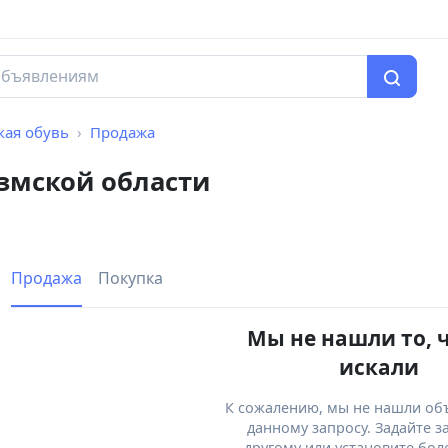
кая обувь
Продажа
езмской области
Продажа
Покупка
Мы не нашли то, 
искали
К сожалению, мы не нашли об
данному запросу. Задайте з
другому или установите бол