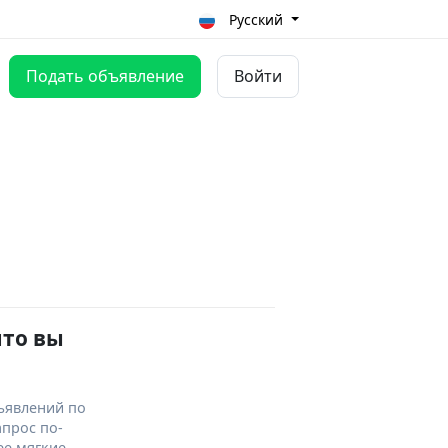
Русский
Подать объявление
Войти
что вы
ъявлений по
апрос по-
ее мягкие