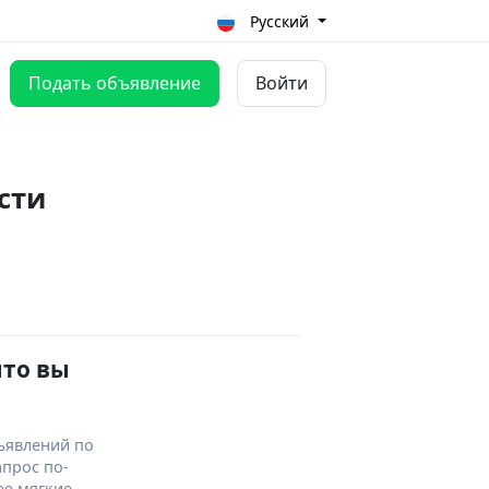
Русский
Подать объявление
Войти
сти
что вы
ъявлений по
апрос по-
ее мягкие