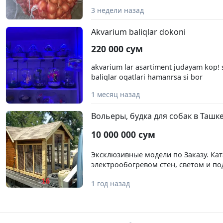
холодильника 1000сум
3 недели назад
Akvarium baliqlar dokoni
220 000 сум
akvarium lar asartiment judayam kop! si
baliqlar oqatlari hamanrsa si bor
1 месяц назад
Вольеры, будка для собак в Ташк
10 000 000 сум
Эксклюзивные модели по Заказу. Кат
электрообогревом стен, светом и по
Пультовое управление электропитан
1 год назад
соответствует. Стоимость уточняем п
фото наши,личные работы. Каталог 