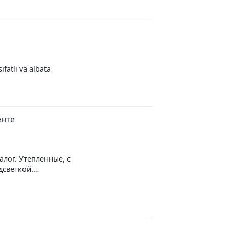
fatli va albata
енте
алог. Утепленные, с
дсветкой.
ием. Цена-качество
о телефону. Все
в телеграм