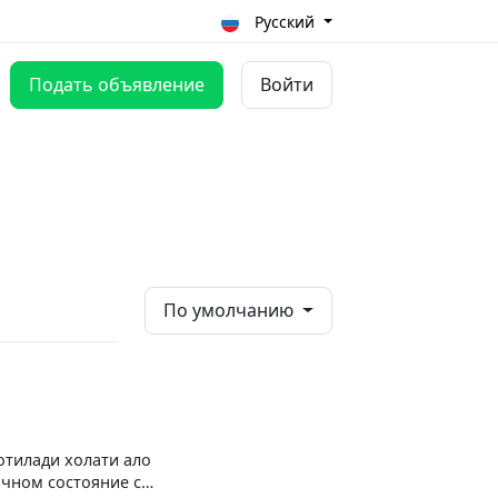
Русский
Подать объявление
Войти
По умолчанию
отилади холати ало
ичном состояние с