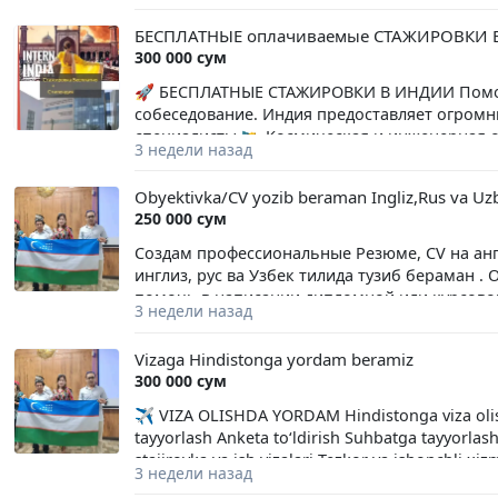
банками, госучреждениями и юридическими 
БЕСПЛАТНЫЕ оплачиваемые СТАЖИРОВКИ
апостилирование и консульскую легализаци
300 000 сум
условия. Пишите в Telegram intertext2009. 📍 
Мустакиллик, 75 📞 Тел.: (95) 169-98-77 | (97)
🚀 БЕСПЛАТНЫЕ СТАЖИРОВКИ В ИНДИИ Помог
http://intertext.uz/#raschet-stoimosti
собеседование. Индия предоставляет огромные
специалисты 🛰 Космическая и инженерная от
3 недели назад
министерств и госучреждений 🏥 Медицинск
Инженеры и технические специалисты Бесп
Obyektivka/CV yozib beraman Ingliz,Rus va U
проживания и стипендии Повышение квалифи
250 000 сум
граждан Узбекистана и других стран СНГ. 📌
подачи заявки — обращайтесь по телефону
Создам профессиональные Резюме, CV на анг
инглиз, рус ва Узбек тилида тузиб бераман . 
помочь в написании дипломной или курсовой. 
3 недели назад
Obyektivka 250 ming so'm. Тел:94983377,9379
Объективка 250 тысяч сум . Резюме 280 тыся
Vizaga Hindistonga yordam beramiz
курсовой. Obyektivka va rezume qilib beramiz.
300 000 сум
Тел:94983377,937911402
✈️ VIZA OLISHDA YORDAM Hindistonga viza olish
tayyorlash Anketa to‘ldirish Suhbatga tayyorlas
stajirovka va ish vizalari Tezkor va ishonchli x
3 недели назад
hujjat topshirishda ham yordam beramiz. 📌 Kon