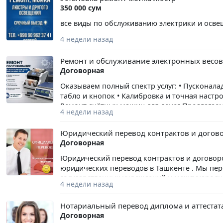
350 000 сум
все виды по обслуживанию электрики и осв
4 недели назад
Ремонт и обслуживание электронных весов
Договорная
Оказываем полный спектр услуг: • Пусконалад
табло и кнопок • Калибровка и точная настро
Ремонт счётных машин для денег Предлагаем
4 недели назад
машин: • Диагностика неисправностей • Про
калибровка • Замена изношенных деталей Вы
Юридический перевод контрактов и догово
качественно. Быстро, качественно, с гаранти
Договорная
Юридический перевод контрактов и договоро
юридических переводов в Ташкенте . Мы пер
государственных учреждений и международн
4 недели назад
вам миллионов или привести к судебным спо
юридическим образованием и опытом работ
Нотариальный перевод диплома и аттестат
внешнеэкономические контракты, лицензион
Договорная
продажи, поставки, аренды, лизинга, серви