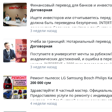
Финансовый перевод для банков и инвест
Договорная
Ищете инвесторов или отчитываетесь перед
должна быть переведена безупречно. INTERT
документов: балансов, отчётов о прибылях и
3 недели назад
заключений. Наши переводчики владеют меж
обеспечивают ясность каждой цифры. Мы ра
Учёба за границей: Нотариальный перевод
предприятиями. Конфиденциальность гаранти
Договорная
получите расчёт за 10 минут.
Поступаете в университет мечты за рубежом
академических достижений, и ошибка в пере
усилия. INTERTEXT с 2009 года переводит за
3 недели назад
студентов, поступающих в ведущие вузы мир
(ECTS, GPA) и гарантируем точность перево
Ремонт пылесос LG Samsung Bosch Philips Kar
апостилем. Ваше будущее начинается с прави
200 000 сум
Здравствуйте! Я частный мастер. Официальны
Предоставляю услуги по ремонту с индивиду
центров. / // Для быстрой оценки ремонта; о
4 недели назад
минут искажу точную цену ремонта. // Профе
Dreame Philips Ferre Karcher Tefal Polaris Vite