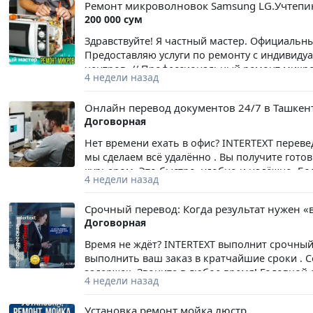
Ремонт микроволновок Samsung LG.Учтепи
проверенные комплектующие,аккуратный подх
200 000 сум
восстановление мощности всасывания пылесо
профилактика (мойка,чистка пылесоса). // Ва
Здравствуйте! Я частный мастер. Официальны
выполненные работы. // Есть выезд на дом, 
Предоставляю услуги по ремонту с индивиду
удобное для Вас время. // Можите сами приве
центров. // Профессиональный ремонт микро
4 недели назад
Умеренные цены. Форма оплаты наличными п
Точная диагностика, восстановление нагрева,
проверенные комплектующие практически все 
Онлайн перевод документов 24/7 в Ташкен
техника будет работать как новая. // Для бы
Договорная
опишите проблему, отвечу сразу 5 минут и ск
Ташкенту в день обращения или в любое удобн
Нет времени ехать в офис? INTERTEXT переве
часа. // Без выходных и праздников 24/7. /
мы сделаем всё удалённо . Вы получите гото
курьером. Это быстро, удобно и надёжно. Бо
4 недели назад
📍 Головной офис: БЦ Инконель, 7 эт., 701 офис
Срочный перевод: Когда результат нужен «
Договорная
Время не ждёт? INTERTEXT выполнит срочный
выполнить ваш заказ в кратчайшие сроки . 
задержек. Звоните в любое время! Головной оф
4 недели назад
(95) 169-98-77 | (97) 480-58-33
Установка ремонт мойка люстр