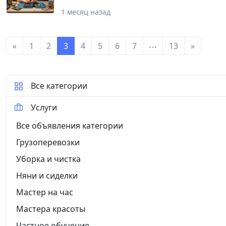
Выпускникам, признающим дипломы за границ
1 месяц назад
Иностранным студентам, поступающим в Узб
сотрудничества INTERTEXT работает с 2009 го
связи 24/7. Принимаем заказы онлайн. Бюро п
«
1
2
3
4
5
6
7
13
»
Все категории
Услуги
Все объявления категории
Грузоперевозки
Уборка и чистка
Няни и сиделки
Мастер на час
Мастера красоты
Частное обучение