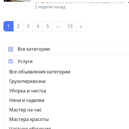
компании **Uztelecom**. **Количество мест 
поступления в ведущие университеты мира .
2 недели назад
чтобы её приняли за рубежом. Наши услуги 
на 150 языков. Ваша карьера начинается с прав
1
2
3
4
5
13
»
Все категории
Услуги
Все объявления категории
Грузоперевозки
Уборка и чистка
Няни и сиделки
Мастер на час
Мастера красоты
Частное обучение