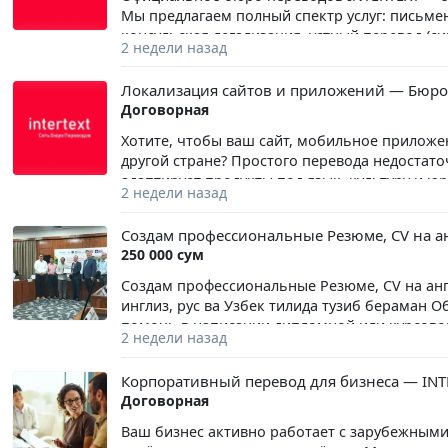
Мы предлагаем полный спектр услуг: письме
консульская легализация, устный перевод (с
2 недели назад
компаний, ведущих бизнес по всему миру. Мы
немецкий, французский, турецкий, арабский,
Локализация сайтов и приложений — Бюро
редкие языки. Бюро переводов INTERTEXT — э
Договорная
ваши документы будут переведены безупречно.
77 | (97) 480-58-33
Хотите, чтобы ваш сайт, мобильное прилож
другой стране? Простого перевода недостат
адаптирует продукты под язык, культуру и 
2 недели назад
дат, валют, правильное написание, а также 
опытом в IT и маркетинге обеспечат безупре
Создам профессиональные Резюме, CV на ан
качественная локализация для выхода на м
250 000 сум
Создам профессиональные Резюме, CV на анг
инглиз, рус ва Узбек тилида тузиб бераман О
помочь в написании дипломной или курсовой. 
2 недели назад
Obyektivka 250 ming so'm. Тел:94983377,9379
Объективка 250 тысяч сум . Резюме 280 тыся
Корпоративный перевод для бизнеса — INT
курсовой. Obyektivka va rezume qilib beramiz.
Договорная
Тел:94983377,937911402
Ваш бизнес активно работает с зарубежным