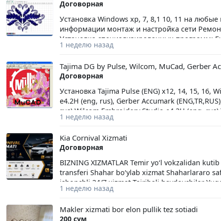
Договорная
рассчитаем стоимость ремонта. +9989385025
Установка Windows xp, 7, 8,1 10, 11 на люб
информации монтаж и настройка сети Ремон
Установка специализированных программ: ExoC
1 неделю назад
Studio e4.2H (eng, rus), Tajima Pulse x12, X14, 
AccuMark v9 + авто раскладка (eng,rus,tr), Gerb
Tajima DG by Pulse, Wilcom, MuCad, Gerber A
Grafis, Brother PE-Design, CLO Enterprise Onli
Договорная
Autodesk Autocad, ArchiCAD, Autodesk 3ds Max,
CorelDraw, Линейка продуктов ADOBE, ArtCAM 2
Установка Tajima Pulse (ENG) x12, 14, 15, 16,
Delcam PowerSHAPE 2010, Pinnacle Studio Ult
e4.2H (eng, rus), Gerber Accumark (ENG,TR,RUS
Windows, все программы полноценно работа
rus) Wilcom Embroidery Studio e4.2H (eng, rus) 
1 неделю назад
v8.4.1 (rus) Gerber AccuMark v9 + авто раскладка
Laser+CorelDraw 12 Embird 2017 Grafis Brothe
Kia Cornival Xizmati
MuCAD Любой софт для текстильного, рекламн
Договорная
Autocad, AutoCAD Plant 3D, AutoCAD Map 3D, A
Architecture, AutoCAD MEP, Inventor Pro, Arch
BIZNING XIZMATLAR Temir yo‘l vokzalidan kutib
Suite Standard, CorelDraw, Линейка продуктов
transferi Shahar bo‘ylab xizmat Shaharlararo s
Delcam PowerSHAPE, Pinnacle Studio Ultimate
ishonchli 24/7 xizmat Tajribali haydovchilar Yuqo
1 неделю назад
Windows, все программы полноценно работа
Makler xizmati bor elon pullik tez sotiadi
200 сум