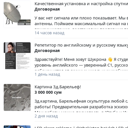
Качественная установка и настройка спутн
Договорная
У вас нет сигнала или плохо показывает. Мы
антенны. Поймаем максимальный сигнал на в
вашему желанию, восстановим пропавшие тел
14 часов назад
добавим дополнительные головки на антенну,
помощью дополнительной головки и с новы
Репетитор по английскому и русскому язык
кардшаринг платные пакеты: НТВ Плюс, Теле
Договорная
Или подробно всё говорим по телефону что н
покупаете. И потом договариваемся на какой
Здравствуйте! Меня зовут Шукрона 👋 Я студ
на совесть. Звоните, будем рады вам ответит
уровень английского — уверенный С1, русско
ребенок устал от скучных школьных учебнико
1 день назад
понимает — я знаю, как это исправить! Моя г
наставником, с которым изучение языка прев
Картина 3д.Барельеф!
✨ В чем моя уникальность (как проходят ур
3 000 000 сум
учебников. Интерактив: Делаем домашние за
затягивает!). Нейросети: Использую искусст
3д.картина, Барельефная скульптура любой 
снимать языковой барьер. Живой язык: Разб
работы! Предварительная разработка эскизов
современных сериалах. 📚 С чем я помогаю:
Мои работы можно посмотреть в Ютубе и Инст
2 дня назад
родителей!), устранение пробелов, повышен
очень качественно! Звоните, пишите, догово
уверенная разговорная речь. Русский язык
подготовка к контрольным. 💻 Формат занят