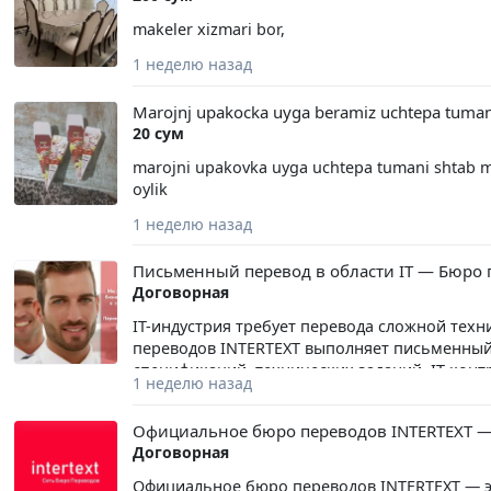
makeler xizmari bor,
1 неделю назад
Marojnj upakocka uyga beramiz uchtepa tuman
20 сум
marojni upakovka uyga uchtepa tumani shtab mah
oylik
1 неделю назад
Письменный перевод в области IT — Бюро 
Договорная
IT-индустрия требует перевода сложной тех
переводов INTERTEXT выполняет письменный 
спецификаций, технических заданий, IT-кон
1 неделю назад
переводов INTERTEXT — это качественный перево
Официальное бюро переводов INTERTEXT — 
Договорная
Официальное бюро переводов INTERTEXT — эт