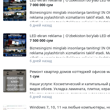
LED ekran reklama | Oʻzbekiston boʻylab LED ek
7 000 000 сум
экономите свое время! Все материалы я пре
важно найти «своего» преподавателя. Поэто
Biznesingizni minglab insonlarga taniting! IN 
познакомимся, определим уровень языка и по
reklama joylashtirish xizmatlarini taklif etadi.
в Telegram https://t.me/leyladesigner18 Буду
sifatli va yorqin tasvir Reklama roligini joylash
языке!
6 дней назад
xizmat Brendingizni keng auditoriyaga yetkazin
ekranlarni tanlab, tez va sifatli xizmat ko‘rsat
LED ekran reklama | Oʻzbekiston boʻylab LED ek
uchun ishonchli reklama hamkori!
7 500 000 сум
Biznesingizni minglab insonlarga taniting! IN 
reklama joylashtirish xizmatlarini taklif etadi.
sifatli va yorqin tasvir Reklama roligini joylash
6 дней назад
xizmat Brendingizni keng auditoriyaga yetkazin
ekranlarni tanlab, tez va sifatli xizmat ko‘rsat
Ремонт квартир домов коттеджей офисов м
uchun ishonchli reklama hamkori!
1 сум
Наши услуги: Косметический и капитальный р
видов обоев. Укладка ламината, плитки, ке
Монтаж гипсокартона, потолков и перегород
6 дней назад
выбирают нас: Качественное выполнение раб
Помощь в выборе и покупке материалов. Раб
Windows 7, 10, 11 на любые компьютеры, н
магазинами. Звоните или пишите в любое вр