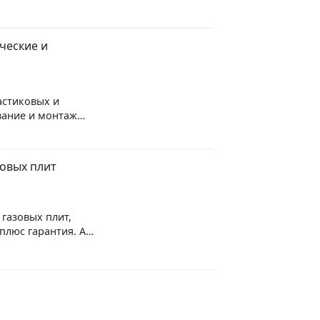
ческие и
астиковых и
вание и монтаж
 под ключ)+ тёплые
ные работы; ^^^
- унитаз, мойка,
овых плит
тиральная машина,
 и газа; ^^^
лит; ^^^ Вынос
й ремонт
газовых плит,
чность
плюс гарантия. А
нту.
полная замена