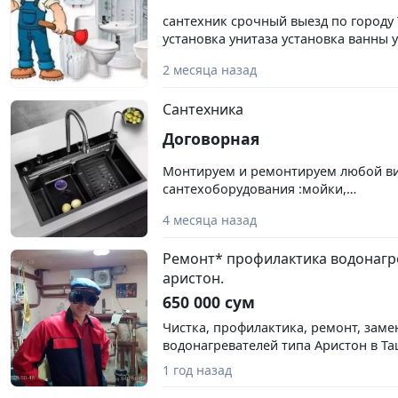
сантехник срочный выезд по городу
установка унитаза установка ванны 
установка смесителя установка сти
2 месяца назад
установка аксессуары для ванной к
мелкие работы по дому 993086299
Сантехника
Договорная
Монтируем и ремонтируем любой в
сантехоборудования :мойки,
раковины,ванны,поддоны,унитазы,б
4 месяца назад
т.д. Замена счетчиков,установка фил
комплектующих(катриджей ,шлангов
Ремонт* профилактика водонагр
,бачков и др),смесители, лейки,мех
аристон.
унитазов,сифоны,гофры, кранбуксы,
звоним.
650 000 сум
Чистка, профилактика, ремонт, заме
водонагревателей типа Аристон в Т
уточните по телефону.
1 год назад