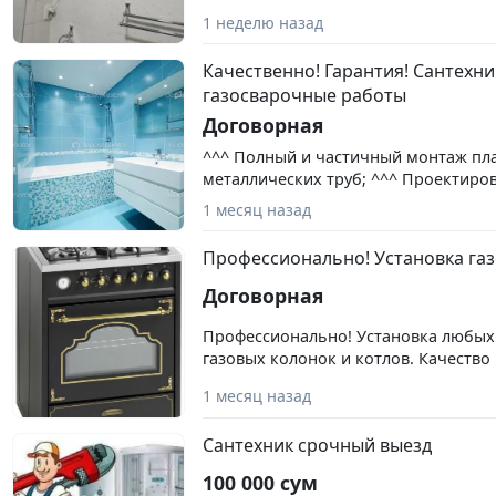
1 неделю назад
Качественно! Гарантия! Сантехни
газосварочные работы
Договорная
^^^ Полный и частичный монтаж пл
металлических труб; ^^^ Проектиро
любых систем отопления (котельная
1 месяц назад
полы + канализация; ^^^ Газосвароч
Установка сантехнических приборов 
Профессионально! Установка газ
душевая кабина, посудомоечная и с
ванна и джакузи, счётчики учёта воды
Договорная
Установка и профилактика газовых п
кухни на балкон; ^^^ А также мелки
Профессионально! Установка любых 
сантехники... ^^^ Качество и порядо
газовых колонок и котлов. Качество 
гарантируем. Любой район по Ташке
также коррекция газовых труб или 
1 месяц назад
(газосварка). Не дорого. Сергей
Сантехник срочный выезд
100 000 сум