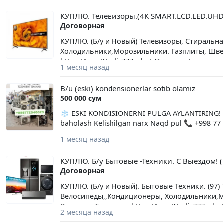
КУПЛЮ. Телевизоры.(4К SMART.LCD.LED.UHD
Договорная
КУПЛЮ. (Б/у и Новый) Телевизоры, Стиральн
Холодильники,Морозильники. Газплиты, Швей
https://t.me/Nodir777robot (Телеграм)
1 месяц назад
B/u (eski) kondensionerlar sotib olamiz
500 000 сум
❄️ ESKI KONDISIONERNI PULGA AYLANTIRING! ❄️ B
baholash Kelishilgan narx Naqd pul 📞 +998 77
1 месяц назад
КУПЛЮ. Б/у Бытовые -Техники. С Выездом! 
Договорная
КУПЛЮ. (Б/у и Новый). Бытовые Техники. (97
Велосипеды,,Кондиционеры, Холодильники,М
Выезд по Ташкенту. https://t.me/Nodir777robot
2 месяца назад