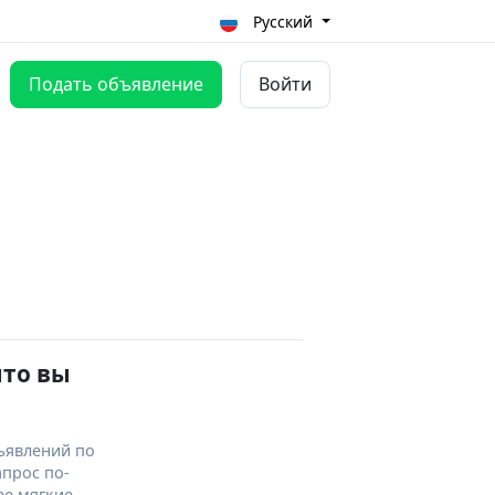
Русский
Подать объявление
Войти
что вы
ъявлений по
апрос по-
ее мягкие