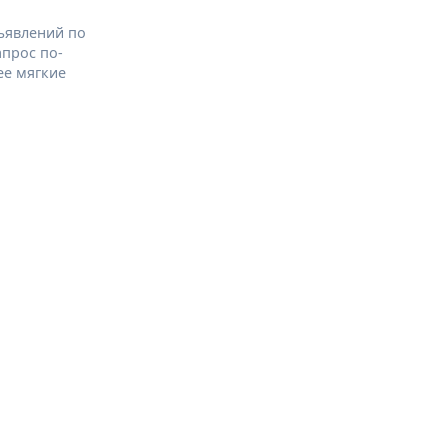
ъявлений по
апрос по-
ее мягкие