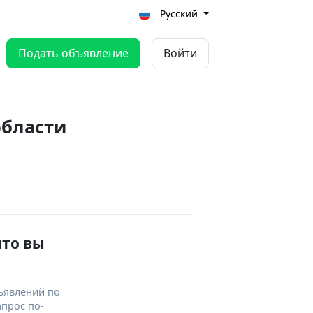
Русский
Подать объявление
Войти
области
что вы
ъявлений по
апрос по-