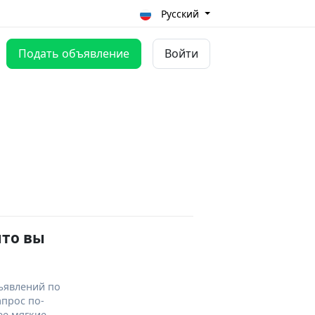
Русский
Подать объявление
Войти
что вы
ъявлений по
апрос по-
ее мягкие