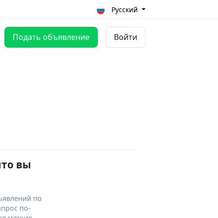
Русский
Подать объявление
Войти
что вы
ъявлений по
апрос по-
ее мягкие