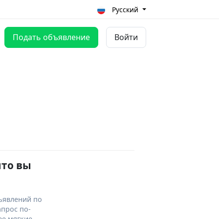
Русский
Подать объявление
Войти
что вы
ъявлений по
апрос по-
ее мягкие