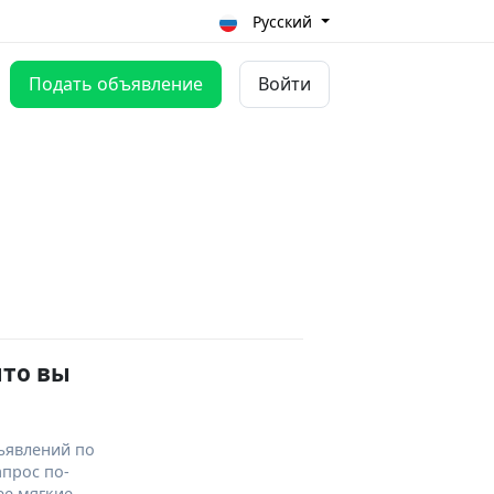
Русский
Подать объявление
Войти
что вы
ъявлений по
апрос по-
ее мягкие