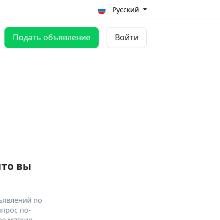
Русский
Подать объявление
Войти
что вы
ъявлений по
апрос по-
ее мягкие