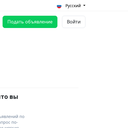
Русский
Подать объявление
Войти
что вы
ъявлений по
апрос по-
ее мягкие