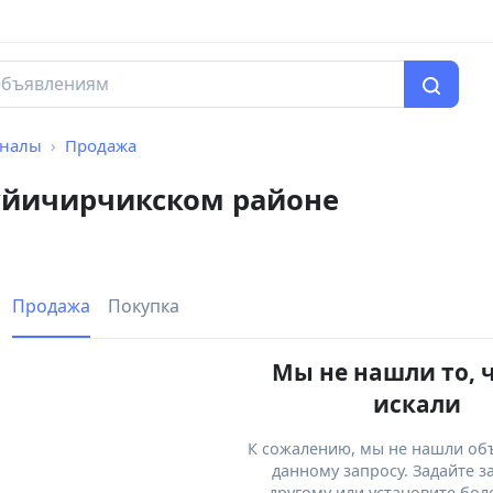
рналы
Продажа
уйичирчикском районе
Продажа
Покупка
Мы не нашли то, 
искали
К сожалению, мы не нашли об
данному запросу. Задайте з
другому или установите бол