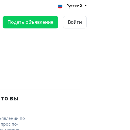
Русский
Подать объявление
Войти
что вы
ъявлений по
апрос по-
ее мягкие