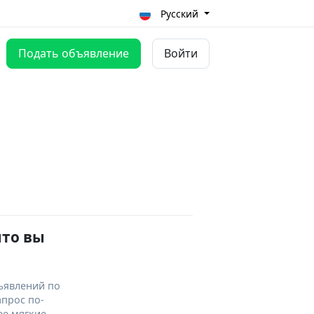
Русский
Подать объявление
Войти
что вы
ъявлений по
апрос по-
ее мягкие