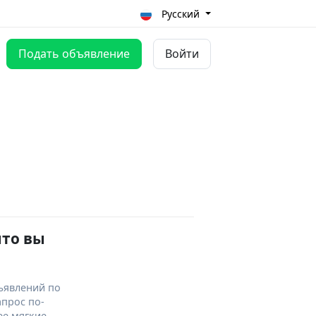
Русский
Подать объявление
Войти
что вы
ъявлений по
апрос по-
ее мягкие