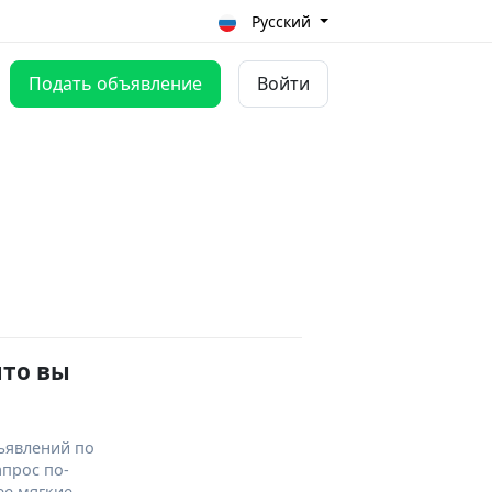
Русский
Подать объявление
Войти
что вы
ъявлений по
апрос по-
ее мягкие