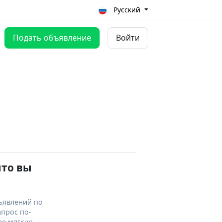
Русский
Подать объявление
Войти
что вы
ъявлений по
апрос по-
ее мягкие