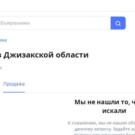
ажа
в Джизакской области
ы
Продажа
Мы не нашли то, 
искали
К сожалению, мы не нашли об
данному запросу. Задайте з
другому или установите бол