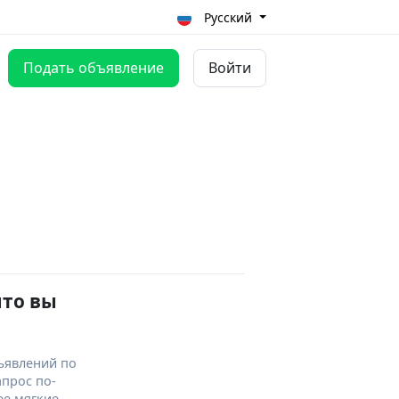
Русский
Подать объявление
Войти
что вы
ъявлений по
апрос по-
ее мягкие