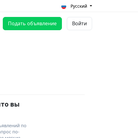
Русский
Подать объявление
Войти
что вы
ъявлений по
апрос по-
ее мягкие