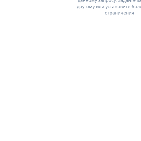
данному запросу. Задайте з
другому или установите бол
ограничения