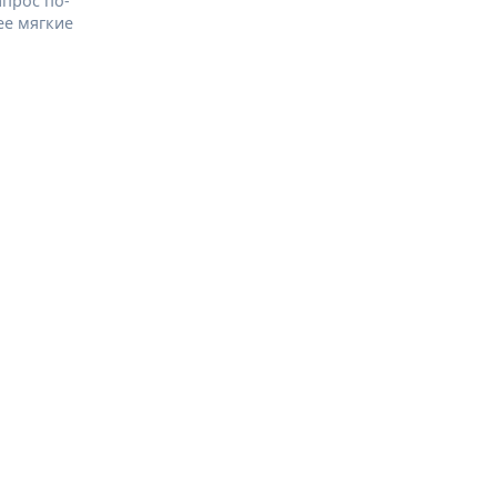
апрос по-
ее мягкие