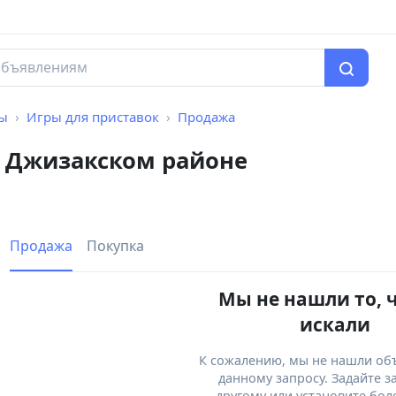
мы
Игры для приставок
Продажа
в Джизакском районе
Продажа
Покупка
Мы не нашли то, 
искали
К сожалению, мы не нашли об
данному запросу. Задайте з
другому или установите бол