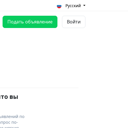
Русский
Подать объявление
Войти
что вы
ъявлений по
апрос по-
ее мягкие