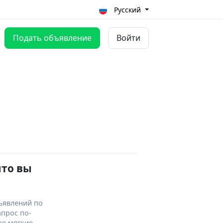
Русский
Подать объявление
Войти
что вы
ъявлений по
апрос по-
ее мягкие