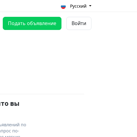
Русский
Подать объявление
Войти
что вы
ъявлений по
апрос по-
ее мягкие