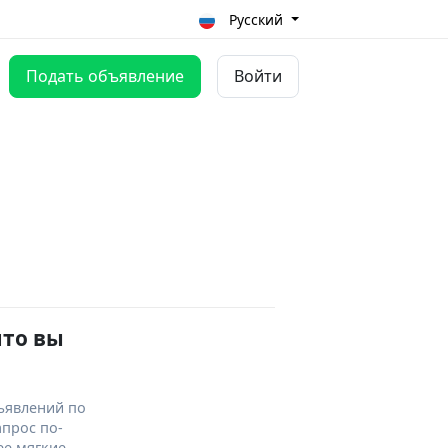
Русский
Подать объявление
Войти
что вы
ъявлений по
апрос по-
ее мягкие