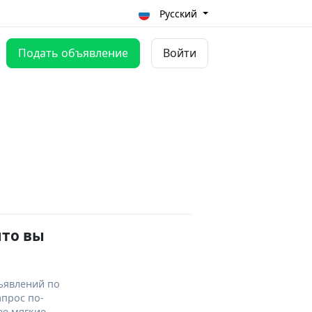
Русский
Подать объявление
Войти
что вы
ъявлений по
апрос по-
ее мягкие