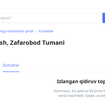
irga mezbonlik qilish
Xizmatlar
ish, Zafarobod Tumani
Xizmatlar
Izlangan qidiruv to
Kechirasiz, bu qidiruv bo‘yicha
narsa topilmadi. Qayta urunib