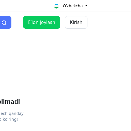
O‘zbekcha
Eʼlon joylash
Kirish
pilmadi
 hech qanday
 ko‘ring!