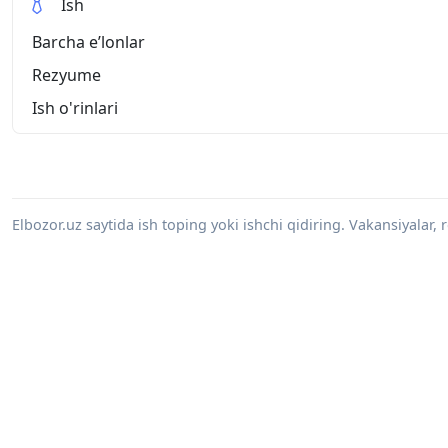
Ish
Barcha eʼlonlar
Rezyume
Ish o'rinlari
Elbozor.uz saytida ish toping yoki ishchi qidiring. Vakansiyalar, 