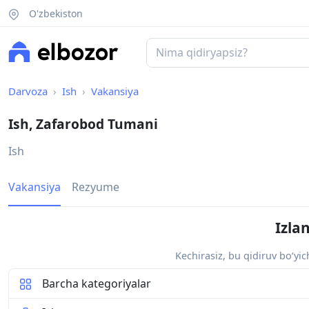
O'zbekiston
Darvoza
Ish
Vakansiya
Ish, Zafarobod Tumani
Ish
Vakansiya
Rezyume
Izla
Kechirasiz, bu qidiruv bo‘yi
Barcha kategoriyalar