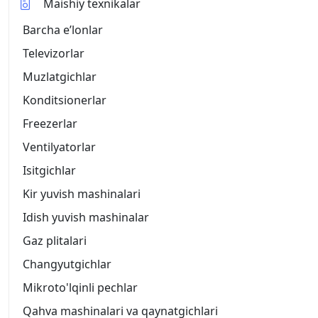
Maishiy texnikalar
Barcha eʼlonlar
Televizorlar
Muzlatgichlar
Konditsionerlar
Freezerlar
Ventilyatorlar
Isitgichlar
Kir yuvish mashinalari
Idish yuvish mashinalar
Gaz plitalari
Changyutgichlar
Mikroto'lqinli pechlar
Qahva mashinalari va qaynatgichlari