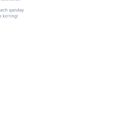
 hech qanday
 ko‘ring!