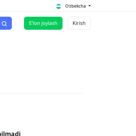
O‘zbekcha
Eʼlon joylash
Kirish
pilmadi