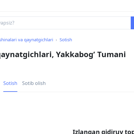
inalari va qaynatgichlari
Sotish
aynatgichlari, Yakkabog’ Tumani
Sotish
Sotib olish
Izlangan qidiruv to