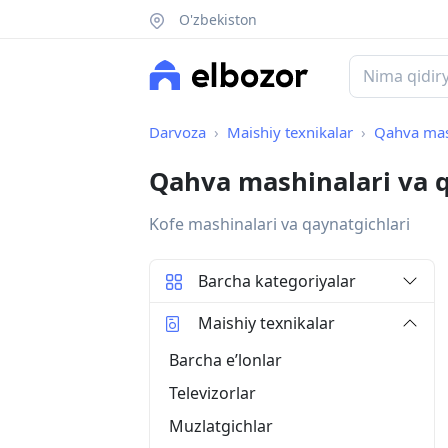
O'zbekiston
Darvoza
Maishiy texnikalar
Qahva mash
Qahva mashinalari va q
Kofe mashinalari va qaynatgichlari
Barcha kategoriyalar
Maishiy texnikalar
Barcha eʼlonlar
Televizorlar
Muzlatgichlar