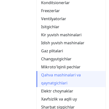
Konditsionerlar
Freezerlar
Ventilyatorlar
Isitgichlar
Kir yuvish mashinalari
Idish yuvish mashinalar
Gaz plitalari
Changyutgichlar
Mikroto'lqinli pechlar
Qahva mashinalari va
qaynatgichlari
Elektr choynaklar
Xavfsizlik va aqlli uy
Sharbat siqqichlar