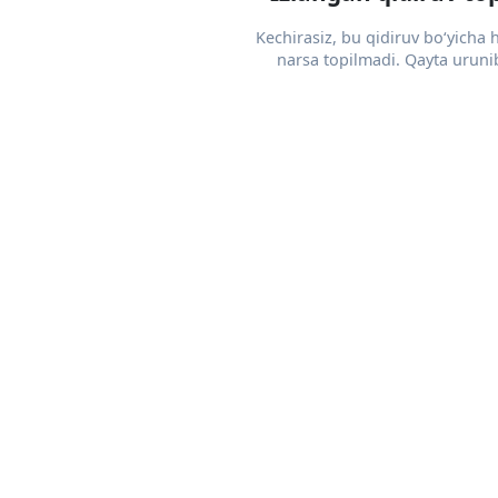
Kechirasiz, bu qidiruv bo‘yicha
narsa topilmadi. Qayta urunib