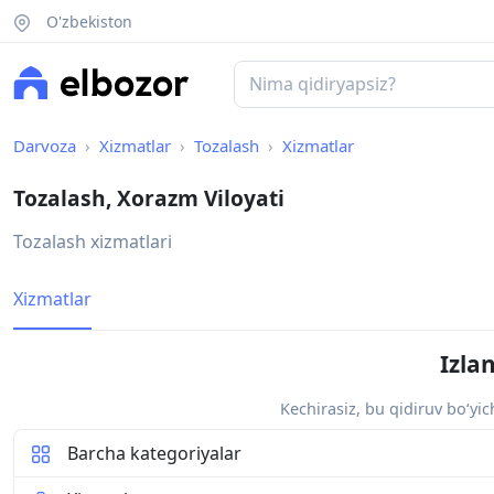
O'zbekiston
Darvoza
Xizmatlar
Tozalash
Xizmatlar
Tozalash, Xorazm Viloyati
Tozalash xizmatlari
Xizmatlar
Izla
Kechirasiz, bu qidiruv bo‘yi
Barcha kategoriyalar