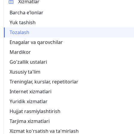
Xizmatlar
Barcha eʼlonlar
Yuk tashish
Tozalash
Enagalar va qarovchilar
Mardikor
Go'zallik ustalari
Xususiy ta'lim
Treninglar, kurslar, repetitorlar
Internet xizmatlari
Yuridik xizmatlar
Hujjat rasmiylashtirish
Tarjima xizmatlari
Xizmat ko'rsatish va ta'mirlash