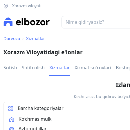
Xorazm viloyati
Darvoza
Xizmatlar
Xorazm Viloyatidagi e'lonlar
Sotish
Sotib olish
Xizmatlar
Xizmat so'rovlari
Boshq
Izla
Kechirasiz, bu qidiruv bo‘yi
Barcha kategoriyalar
Ko‘chmas mulk
Avtomobillar