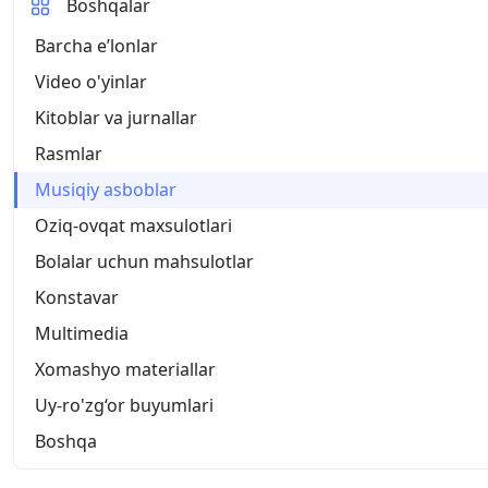
Boshqalar
Barcha eʼlonlar
Video o'yinlar
Kitoblar va jurnallar
Rasmlar
Musiqiy asboblar
Oziq-ovqat maxsulotlari
Bolalar uchun mahsulotlar
Konstavar
Multimedia
Xomashyo materiallar
Uy-ro'zg‘or buyumlari
Boshqa