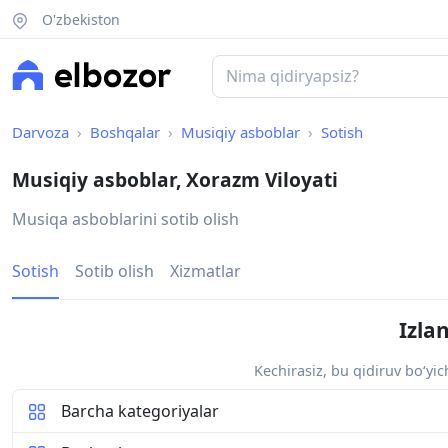
O'zbekiston
Darvoza
Boshqalar
Musiqiy asboblar
Sotish
Musiqiy asboblar, Xorazm Viloyati
Musiqa asboblarini sotib olish
Sotish
Sotib olish
Xizmatlar
Izla
Kechirasiz, bu qidiruv bo‘yi
Barcha kategoriyalar