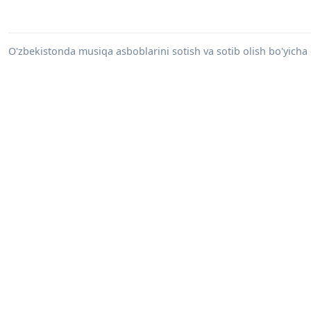
O'zbekistonda musiqa asboblarini sotish va sotib olish bo'yicha e'