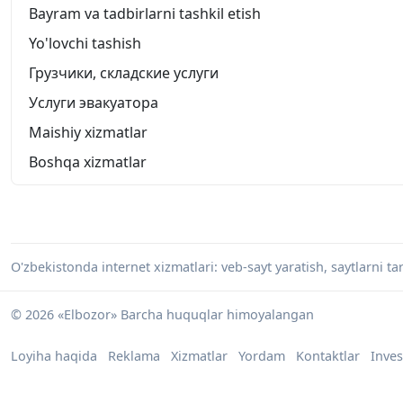
Bayram va tadbirlarni tashkil etish
Yo'lovchi tashish
Грузчики, складские услуги
Услуги эвакуатора
Maishiy xizmatlar
Boshqa xizmatlar
O'zbekistonda internet xizmatlari: veb-sayt yaratish, saytlarni tar
© 2026 «Elbozor» Barcha huquqlar himoyalangan
Loyiha haqida
Reklama
Xizmatlar
Yordam
Kontaktlar
Inves