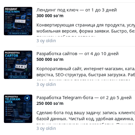
Лендинг под ключ — от 1 до 3 дней
300 000 so'm
Конвертирующая страница для продукта, услу
мобильная версия, форма заявки. Быстро, бе
примеры работ по запросу.
3 oy oldin
Разработка сайтов — от 4 до 10 дней
500 000 so'm
Корпоративный сайт, интернет-магазин, кат
вёрстка, SEO-структура, быстрая загрузка. Р
срок, показываю прогресс на каждом этапе.
3 oy oldin
Разработка Telegram-бота — от 2 до 5 дней
250 000 so'm
Сделаю бота под вашу задачу: запись клиенто
базой данных. Чистый код, удобная админка
только индивидуальная разработка. Пишите в
3 oy oldin