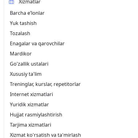
Xizmatlar
Barcha eʼlonlar
Yuk tashish
Tozalash
Enagalar va qarovchilar
Mardikor
Go'zallik ustalari
Xususiy ta'lim
Treninglar, kurslar, repetitorlar
Internet xizmatlari
Yuridik xizmatlar
Hujjat rasmiylashtirish
Tarjima xizmatlari
Xizmat ko'rsatish va ta'mirlash