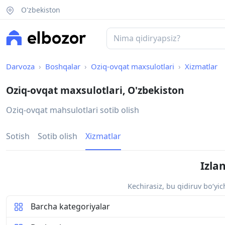
O'zbekiston
Darvoza
Boshqalar
Oziq-ovqat maxsulotlari
Xizmatlar
Oziq-ovqat maxsulotlari, O'zbekiston
Oziq-ovqat mahsulotlari sotib olish
Sotish
Sotib olish
Xizmatlar
Izla
Kechirasiz, bu qidiruv bo‘yi
Barcha kategoriyalar