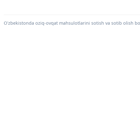
O'zbekistonda oziq-ovqat mahsulotlarini sotish va sotib olish bo'y