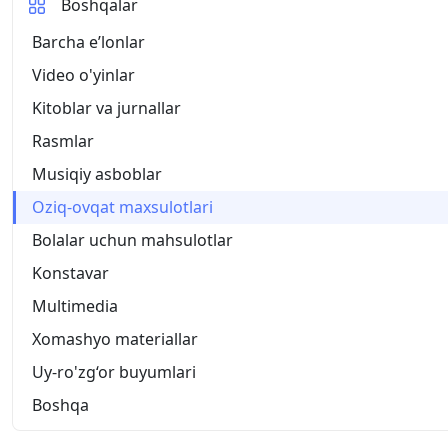
Boshqalar
Barcha eʼlonlar
Video o'yinlar
Kitoblar va jurnallar
Rasmlar
Musiqiy asboblar
Oziq-ovqat maxsulotlari
Bolalar uchun mahsulotlar
Konstavar
Multimedia
Xomashyo materiallar
Uy-ro'zg‘or buyumlari
Boshqa