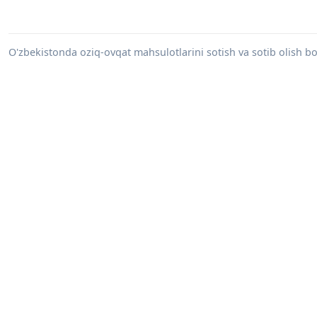
O'zbekistonda oziq-ovqat mahsulotlarini sotish va sotib olish bo'y