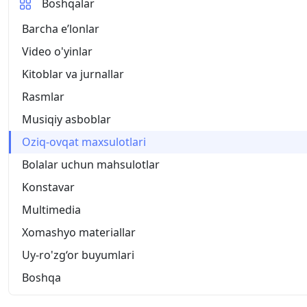
Boshqalar
Barcha eʼlonlar
Video o'yinlar
Kitoblar va jurnallar
Rasmlar
Musiqiy asboblar
Oziq-ovqat maxsulotlari
Bolalar uchun mahsulotlar
Konstavar
Multimedia
Xomashyo materiallar
Uy-ro'zg‘or buyumlari
Boshqa