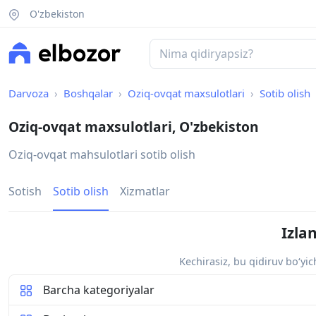
O'zbekiston
Darvoza
Boshqalar
Oziq-ovqat maxsulotlari
Sotib olish
Oziq-ovqat maxsulotlari, O'zbekiston
Oziq-ovqat mahsulotlari sotib olish
Sotish
Sotib olish
Xizmatlar
Izla
Kechirasiz, bu qidiruv bo‘yi
Barcha kategoriyalar