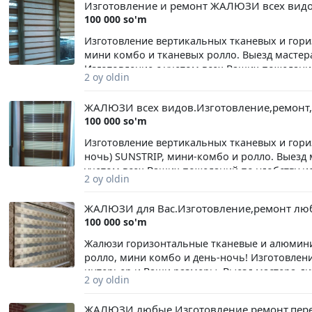
Изготовление и ремонт ЖАЛЮЗИ всех видо
фото.
100 000 so'm
Изготовление вертикальных тканевых и гори
мини комбо и тканевых ролло. Выезд масте
Изготовление с учетом всех Ваших пожелани
2 oy oldin
всех видов карнизов жалюзи, замену комплек
для Вашего удобства. Оплата наличными и п
ЖАЛЮЗИ всех видов.Изготовление,ремонт,
работ.
100 000 so'm
Изготовление вертикальных тканевых и гори
ночь) SUNSTRIP, мини-комбо и ролло. Выезд
учетом всех Ваших пожеланий по удобству и
2 oy oldin
видов жалюзи, замену комплектации и матери
удобства. Оплата наличными и перечисление
ЖАЛЮЗИ для Вас.Изготовление,ремонт л
100 000 so'm
Жалюзи горизонтальные тканевые и алюмини
ролло, мини комбо и день-ночь! Изготовлен
интерьер и Ваши размеры. Выезд мастера-д
2 oy oldin
пожелания по удобству эксплуатации жалюзи
всех видов жалюзи. Переделка размеров жал
ЖАЛЮЗИ любые.Изготовление,ремонт,пере