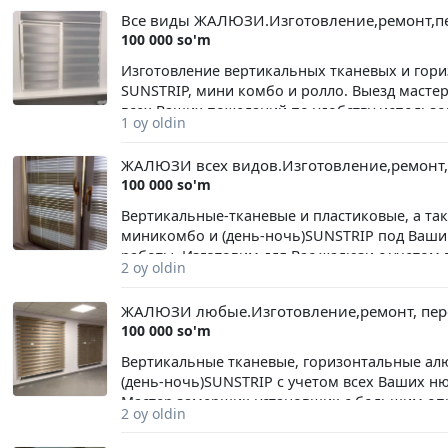
Переделка размеров жалюзи. Замена комплек
Все виды ЖАЛЮЗИ.Изготовление,ремонт,пе
наличными.Мастер по жалюзи Андрей. Вариа
100 000 so'm
Изготовление вертикальных тканевых и гор
SUNSTRIP, мини комбо и ролло. Выезд масте
всех Ваших пожеланий по удобству использ
1 oy oldin
замену комплектации и материала, а также п
наличными и перечислением. Мастер по жалю
ЖАЛЮЗИ всех видов.Изготовление,ремонт,
100 000 so'm
Вертикальные-тканевые и пластиковые, а та
миникомбо и (день-ночь)SUNSTRIP под Ваши
работы. Изготовим для Вас жалюзи с учетом
2 oy oldin
комплектующих. Производим обслуживание м
размеров карнизов жалюзи, а также замену
ЖАЛЮЗИ любые.Изготовление,ремонт, пере
перечислением. Мастер по жалюзи Андрей.Ка
100 000 so'm
фотографиях.
Вертикальные тканевые, горизонтальные алю
(день-ночь)SUNSTRIP с учетом всех Ваших н
Мастер замерщик-установщик с большим опыт
2 oy oldin
также ремонт карнизов любых жалюзи и пере
вопросы. Оплата перечислением и наличными