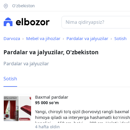
O'zbekiston
Darvoza
Mebel va jihozlar
Pardalar va jalyuzilar
Sotish
Pardalar va jalyuzilar, O'zbekiston
Pardalar va jalyuzilar
Sotish
Baxmal pardalar
95 000 so'm
Yangi, chiroyli to‘q qizil (borvoviy) rangli baxma
himoya qiladi va interyerga hashamatli ko‘rinish
kengligi — 150 sm, bo‘yi — 280 sm. Holati: idea
4 hafta oldin