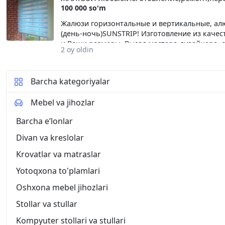
перечислением и наличными.Мастер по жалю
100 000 so'm
работ.
Жалюзи горизонтальные и вертикальные, алю
(день-ночь)SUNSTRIP! Изготовление из каче
и Ваши размеры. Выезд мастера-дизайнера,
2 oy oldin
по удобству эксплуатации жалюзи. Производ
жалюзи. Переделка размеров жалюзи. Замена
наличными.Мастер по жалюзи Андрей. Вариа
Barcha kategoriyalar
Mebel va jihozlar
Barcha eʼlonlar
Divan va kreslolar
Krovatlar va matraslar
Yotoqxona to'plamlari
Oshxona mebel jihozlari
Stollar va stullar
Kompyuter stollari va stullari