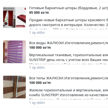
Готовые бархатные шторы (бордовые, 2 шт)
95 000 so'm
Продам новые бархатные шторы красивого бо
дорого смотрится в интерьере. Количество: 
см, высота — 280 см. Состояние: идеальное /
1 oy oldin
Все виды ЖАЛЮЗИ.Изготовление,ремонт,пер
100 000 so'm
Вертикальные тканевые, горизонтальные алю
SUNSTRIP день-ночь с учетом всех Ваших ню
Мастер замерщик с большим опытом работы. 
1 oy oldin
карнизов любых жалюзи, переделка размеров 
Ваши вопросы. Оплата перечислением и нал
Все типы ЖАЛЮЗИ.Изготовление,ремонт,пер
жалюзи-см. фото.
100 000 so'm
Жалюзи горизонтальные и вертикальные, алю
комбо SUNSTRIP! Изготовление из качестве
Ваши размеры. Выезд мастера-дизайнера, с
1 oy oldin
удобству эксплуатации жалюзи. Производитс