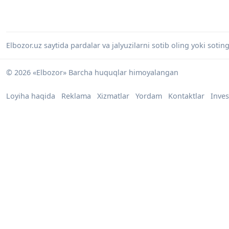
Elbozor.uz saytida pardalar va jalyuzilarni sotib oling yoki soti
© 2026 «Elbozor» Barcha huquqlar himoyalangan
Loyiha haqida
Reklama
Xizmatlar
Yordam
Kontaktlar
Inves