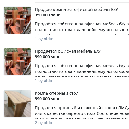
plastikdan. Rangi — qora, har qanday ofisga mos
Продаю комплект офисной мебели Б/У
ko‘taradi. Ish joyi yoki uy uchun ajoyib tanlov!
350 000 so'm
Продаётся собственная офисная мебель б/у 
полностью готова к дальнейшему использова
офис. Условия получения: самовывоз. Адрес
1 oy oldin
вопросам обращайтесь: Евгений +998 98 300 
дополнительную информацию.
Продаётся офисная мебель Б/У
390 000 so'm
Продаётся собственная офисная мебель б/у 
полностью готова к дальнейшему использова
офис. Условия получения: самовывоз. Адрес
1 oy oldin
вопросам обращайтесь: Евгений +998 98 300 
дополнительную информацию.
Компьютерный стол
390 000 so'm
Продается прочный и стильный стол из ЛМДФ
или в качестве барного стола Состояние нов
80см ширина 60см длина 100 Есть доставка 9
2 oy oldin