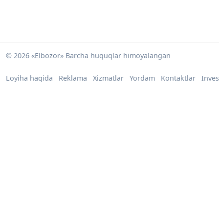
© 2026 «Elbozor» Barcha huquqlar himoyalangan
Loyiha haqida
Reklama
Xizmatlar
Yordam
Kontaktlar
Inves