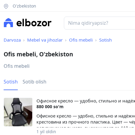
O'zbekiston
Darvoza
Mebel va jihozlar
Ofis mebeli
Sotish
Ofis mebeli, O'zbekiston
Ofis mebeli
Sotish
Sotib olish
Офисное кресло — удобно, стильно и надё
880 000 so'm
Офисное кресло — удобно, стильно и надёжно!
крестовина из прочного пластика. Цвет — ч
регулируемая высота, выдерживает до 110 кг. 
1 yil oldin
zamonaviy va ishonchli! O‘lchami: 62×115(125)