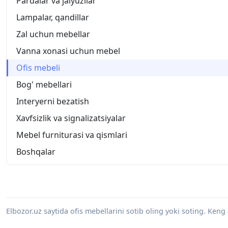
Pardalar va jalyuzilar
Lampalar, qandillar
Zal uchun mebellar
Vanna xonasi uchun mebel
Ofis mebeli
Bog' mebellari
Interyerni bezatish
Xavfsizlik va signalizatsiyalar
Mebel furniturasi va qismlari
Boshqalar
Elbozor.uz saytida ofis mebellarini sotib oling yoki soting. Ken