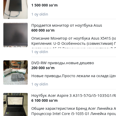
1 500 000 so'm
1 oy oldin
Продается монитор от ноутбука Asus
600 000 so'm
Описание Монитор от ноутбука Asus X541S (so
Крепления: U-D Особенность (совместимая) 
диагонали: 15.6" Размещение коннектора: R-
1 oy oldin
Толщина: Slim (3mm) Частота обновления: 6
DVD-RW приводы.новые.дешево
200 000 so'm
Новые приводы.Просто лежали на складе.Цен
1 oy oldin
Ноутбук Acer Aspire 3 A315-57G/i5-1035G1
6 100 000 so'm
Общие характеристики Бренд Acer Линейка A
Процессор Intel Core i5-1035 G1 Линейка проц