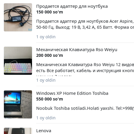
(2×8GB 2400 MHz) (могу увеличить за доп пла
Продается адаптер для ноутбука
X99 D4 M4 • Блок питания: 700W • Корпус: Xt
150 000 so'm
airflow (вдув / выдув) Дополнительно • Уста
состояние, без проблем • Видеокарта не май
Продается адаптер для ноутбуков Acer Aspire, D
300 FPS • Valorant — 200-300 FPS Любые тест
50-60 Гц. Выход: 19 В, 3,42 А, 65 Ватт. Форма 
MAG 25 300 гц с кранштейном - 1.600.000сум
1 oy oldin
для шутеров самое то Причины продажи особо
звонки, пишете в телеграмм или олх +998915
Механическая Клавиатура Rso Weiyu
200 000 so'm
Механическая Клавиатура Rso Weiyu 12 видо
есть Все работает, кабель и инструкция кн
меньше 3 недель
1 oy oldin
Windows XP Home Edition Toshiba
550 000 so'm
Noobuk Toshiba sotiladi.Holati yaxshi. Tel:+998
1 oy oldin
Lenova