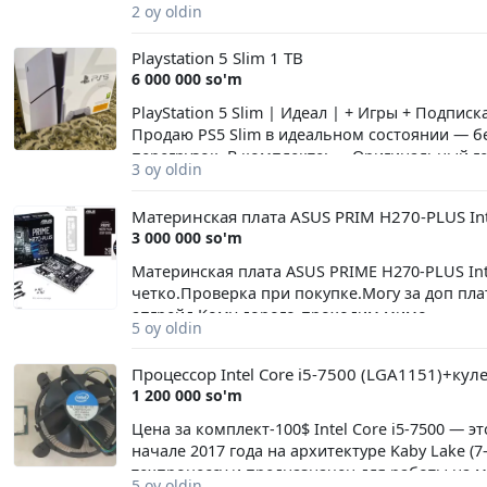
88 мм Вес 243 г
2 oy oldin
~104 клавишами, тихий ход клавиш (в магаз
мышь с 3 кнопками + колесо прокрутки. Разр
Playstation 5 Slim 1 TB
клавиатура — 1 батарейка AAA, мышь — 1 ба
6 000 000 so'm
режим при бездействии Совместимость: рабо
PlayStation 5 Slim | Идеал | + Игры + Подпис
Продаю PS5 Slim в идеальном состоянии — бе
перегрузок. В комплекте: — Оригинальный г
3 oy oldin
БОНУСЫ: — Подписка EA на 1 год — Установленны
26 • Red Dead Redemption • Naruto x Boruto:
Материнская плата ASUS PRIM H270-PLUS Int
(6.200.000) Срочно, есть торг при быстрой 
3 000 000 so'm
Реальному покупателю — отдам быстро, долг
Материнская плата ASUS PRIME H270-PLUS Inte
четко.Проверка при покупке.Могу за доп плат
апгрейд.Кому дорого-проходим мимо.
5 oy oldin
Процессор Intel Core i5-7500 (LGA1151)+кулер
1 200 000 so'm
Цена за комплект-100$ Intel Core i5-7500 — 
начале 2017 года на архитектуре Kaby Lake (7
техпроцессу и предназначен для работы на м
5 oy oldin