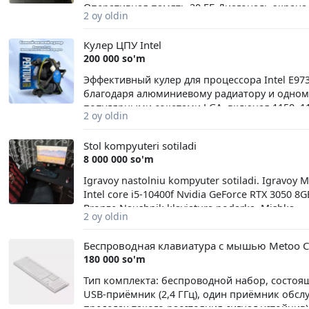
Оперативная память 20 ГБ Диагональ экрана
2 oy oldin
экрана 60 Гц Тип покрытия экрана матовый 
3G Видеокарта GeForce MX250 Тип видеокар
Кулер ЦПУ Intel
Общий объем накопителей HDD 1TB Оптически
200 000 so'm
Ноутбукни шахсан узим ишлатганман холати 
Перехадник + Каробка + Документ Кунгилни т
Эффективный кулер для процессора Intel E9
благодаря алюминиевому радиатору и одном
популярными сокетами LGA, включая 1150, 11
2 oy oldin
различных систем. Тихая и надёжная работа
регулируемый 4-пиновый коннектор PWM позв
Stol kompyuteri sotiladi
Уровень шума не превышает 36 дБ, что гара
8 000 000 so'm
Простота установки и долговечность Легкий 
удобство монтажа. Кулер рассчитан на рассе
Igravoy nastolniu kompyuter sotiladi. Igravoy M
для процессоров среднего класса. Гарантия 
Intel core i5-10400f Nvidia GeForce RTX 3050 
5747555014 Бренд Intel Сила тока 0.6 А Наз
Bronze Naushnik klaviatura podarka. Mishka
2 oy oldin
(TDP) 73 Сокет LGA 1150, LGA 1151, LGA 1151-v
Материал радиатора алюминий+медь Размеры
Беспроводная клавиатура с мышью Metoo C
Диаметр вентилятора 90 Толщина вентилятор
180 000 so'm
мм Минимальная скорость вращения 1000 об
Максимальный воздушный поток 31 CFM Мин
Тип комплекта: беспроводной набор, состоя
23 дБ Тип подшипника скольжения Помпа Т
USB‑приёмник (2,4 ГГц), один приёмник обслу
коннектора 4-pin PWM Регулятор оборотов P
пределах такого расстояния сигнал устойчи