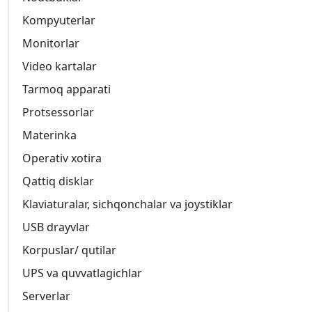
Kompyuterlar
Monitorlar
Video kartalar
Tarmoq apparati
Protsessorlar
Materinka
Operativ xotira
Qattiq disklar
Klaviaturalar, sichqonchalar va joystiklar
USB drayvlar
Korpuslar/ qutilar
UPS va quvvatlagichlar
Serverlar