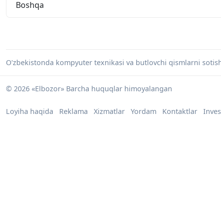
Boshqa
O'zbekistonda kompyuter texnikasi va butlovchi qismlarni sotish 
© 2026 «Elbozor» Barcha huquqlar himoyalangan
Loyiha haqida
Reklama
Xizmatlar
Yordam
Kontaktlar
Inves