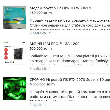
Модем-роутер TP-Link TD-W8961N
150 000 so'm
Продам надежный беспроводной маршрутиза
Отличное решение для стабильного домашнего
просмотра видео, онлайн-игр и работы. * Ча
2 hafta oldin
dBi, обеспечивают отличное покрытие по всем
подключения ПК, телевизоров или тюнеров по
MSI H510M PRO-E LGA 1200
Идеальное, полностью рабочее. Роутер испол
650 000 so'm
Комплектация (полная, как из магазина):** 
пользователя и родная коробка
Sotiladi: MSI H510M PRO-E ona platasi (LGA 120
ko'rmagan va ta'mirlanmagan. Hamma funksiyalari 
10- va 11-avlod protsessorlarini qo'llab-quvvatl
3 hafta oldin
slot (3200 MGts gacha) Manzil: Toshkent, Shayx
Savollar bo'lsa, lichkaga yozing yoki telefon 
СРОЧНО Игровой ПК RTX 2070 Super / 10 яде
Состояние идеальное, работала в домашнем 
6 500 000 so'm
месте. Характеристики: Сокет: LGA 1200 (подд
H510 Форм-фактор: Micro-ATX Оперативная пам
Продаётся мощный игровой компьютер в отл
Шайхантахурский район, ТашМИ-2 Телефон, Te
работы и стриминга. ПК полностью исправен 
личные сообщения или звоните!
E5-2696 v3 — 10 ядер / 20 потоков (разогнан 
1 oy oldin
температур) • Видеокарта: NVIDIA GeForce RT