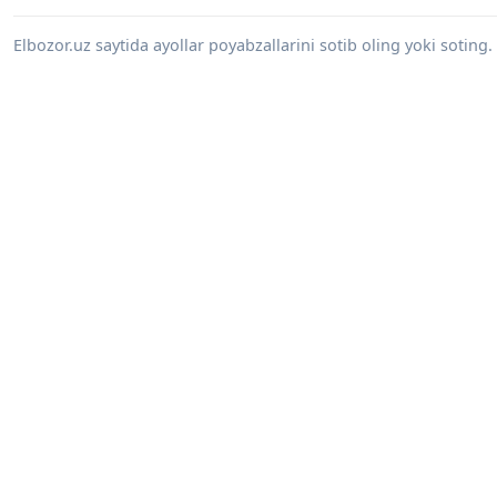
Elbozor.uz saytida ayollar poyabzallarini sotib oling yoki sotin