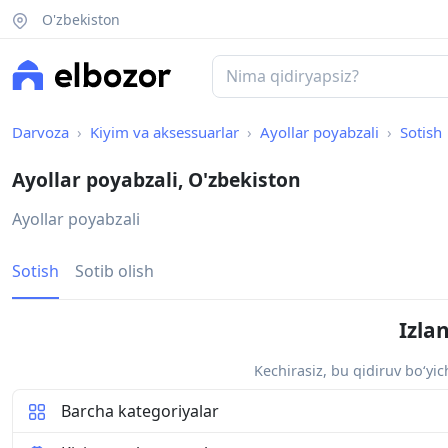
O'zbekiston
Darvoza
Kiyim va aksessuarlar
Ayollar poyabzali
Sotish
Ayollar poyabzali, O'zbekiston
Ayollar poyabzali
Sotish
Sotib olish
Izla
Kechirasiz, bu qidiruv bo‘yi
Barcha kategoriyalar