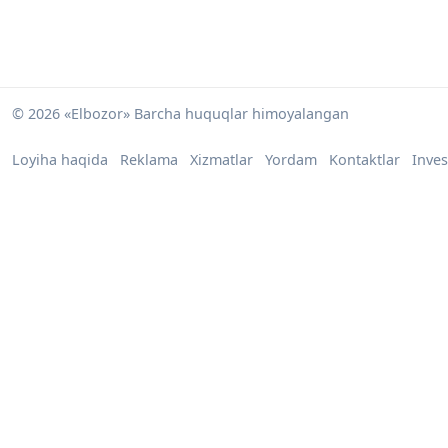
© 2026 «Elbozor» Barcha huquqlar himoyalangan
Loyiha haqida
Reklama
Xizmatlar
Yordam
Kontaktlar
Inves